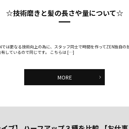
☆技術磨きと髪の長さや量について☆
ENでは更なる技術向上の為に、スタッフ同士で時間を作ってZEN独自の
しているので同じです。 こちらは […]
MORE
ライブ】 ハーフアップ３種を比較 【お仕事