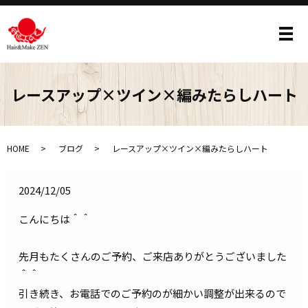
メ
レースアップ×ツイン×編みたらしハート
HOME
ブログ
レースアップ×ツイン×編みたらしハート
2024/12/05
こんにちは＾＾
先月もたくさんのご予約、ご来店ありがとうございました
＾＾
引き続き、お電話でのご予約のが細かい調整が出来るので