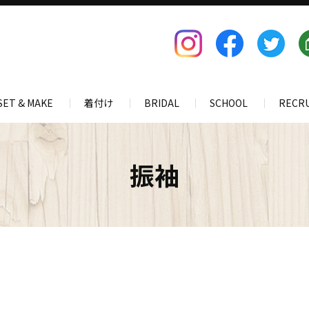
SET & MAKE
着付け
BRIDAL
SCHOOL
RECR
振袖