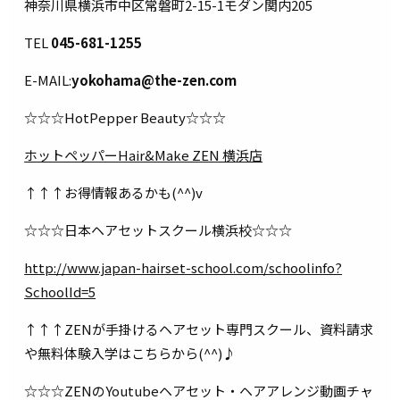
神奈川県横浜市中区常磐町2-15-1モダン関内205
TEL
045-681-1255
E-MAIL:
yokohama@the-zen.com
☆☆☆HotPepper Beauty☆☆☆
ホットペッパーHair&Make ZEN 横浜店
↑↑↑お得情報あるかも(^^)v
☆☆☆日本ヘアセットスクール横浜校☆☆☆
http://www.japan-hairset-school.com/schoolinfo?
SchoolId=5
↑↑↑ZENが手掛けるヘアセット専門スクール、資料請求
や無料体験入学はこちらから(^^)♪
☆☆☆ZENのYoutubeヘアセット・ヘアアレンジ動画チャ