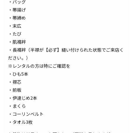
・バッグ
・帯揚げ
・帯締め
・末広
・たび
・肌襦袢
・長襦袢（半襟が【必ず】縫い付けられた状態でご来店く
ださい。）
※レンタルの方は特にご確認を
・ひも5本
・襟芯
・前板
・伊達じめ2本
・まくら
・コーリンベルト
・タオル3枚