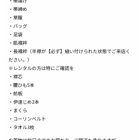
・帯揚げ
・帯締め
・草履
・バッグ
・足袋
・肌襦袢
・長襦袢（半襟が【必ず】縫い付けられた状態でご来店く
ださい。）
※レンタルの方は特にご確認を
・襟芯
・腰ひも5本
・前板
・伊達じめ2本
・まくら
・コーリンベルト
・タオル3枚